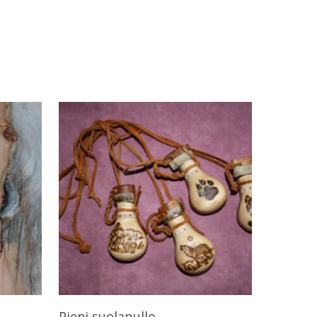
Valitse Vaihtoehdoista
Pieni suolapullo