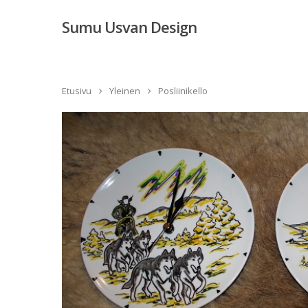
Sumu Usvan Design
Etusivu
Yleinen
Posliinikello
Hit enter to search or ESC to close