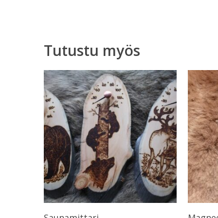
Tutustu myös
Valitse Vaihtoehdoista
Saunamittari
Magnee