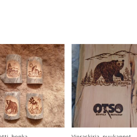
Valitse Vaihtoehdoista
Lisää Ostoskoriin
tti, honka
Vieraskirja, puukannet