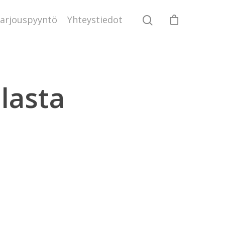
arjouspyyntö
Yhteystiedot
nlasta