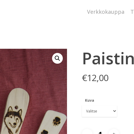
Verkkokauppa
T
Paisti
€
12,00
Kuva