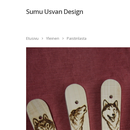
Sumu Usvan Design
Etusivu
Yleinen
Paistinlasta
Hit enter to search or ESC to close