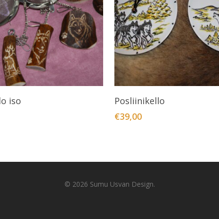
Valitse Vaihtoehdoista
Valitse Vaihtoehdoista
o iso
Posliinikello
€
39,00
© 2026 Sumu Usvan Design.