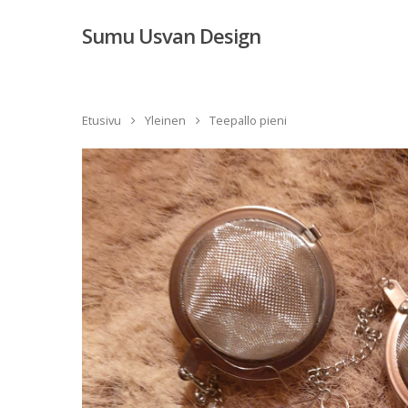
Sumu Usvan Design
Etusivu
Yleinen
Teepallo pieni
Hit enter to search or ESC to close