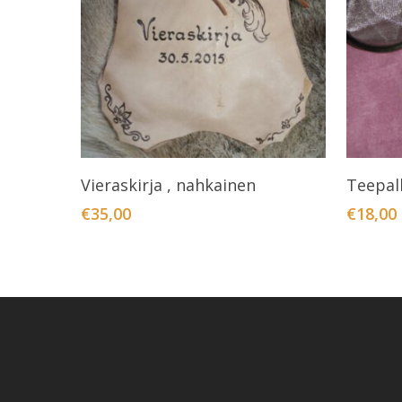
Lisää Ostoskoriin
Vieraskirja , nahkainen
Teepall
€
35,00
€
18,00