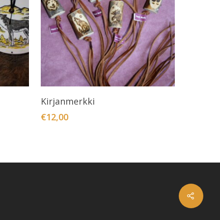
Valitse Vaihtoehdoista
Kirjanmerkki
€
12,00